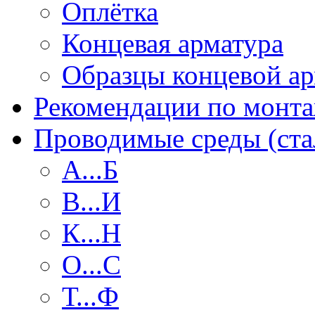
Оплётка
Концевая арматура
Образцы концевой а
Рекомендации по монт
Проводимые среды (ста
А...Б
В...И
К...Н
О...С
Т...Ф